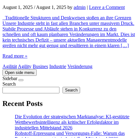
August 1, 2025
/
August 1, 2025
by
admin
|
Leave a Comment
Traditionelle Strukturen und Denkweisen stoßen an ihre Grenzen
Unsere Industrie steht in fast allen Branchen unter massivem Druck.
Stabile Prozesse und Abläufe stehen in Konkurrenz zu den
schnellen und oft kaum planbaren Veränderungen im Markt. Dies ist
kein technisches Defizit – unsere aktuellen Managementmodelle
greifen nicht mehr gut genug und resultieren in einem klaren […]
Read more »
Agilität
Agility
Busines
Industrie
Veränderung
Open side menu
Sidebar
Search
Search
Recent Posts
Die Evolution der strategischen Marktanalyse: KI-gestützte
Wettbewerbsintelligenz als kritischer Erfolgsfaktor im
industriellen Mittelstand 2026
Rohstoff-Erpressung und Versorgungs-Falle: Warum das